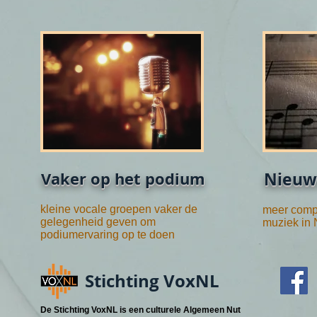
Vaker op het podium
Nieuw
kleine vocale groepen vaker de
meer compo
gelegenheid geven om
muziek in
podiumervaring op te doen
Stichting VoxNL
De Stichting VoxNL is een culturele Algemeen Nut