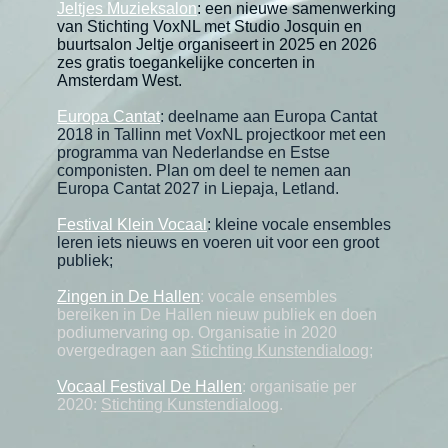
Jeltjes Muzieksalon
: een nieuwe samenwerking
van Stichting VoxNL met Studio Josquin en
buurtsalon Jeltje organiseert in 2025 en 2026
zes gratis toegankelijke concerten in
Amsterdam West.
Europa Cantat
: deelname aan Europa Cantat
2018 in Tallinn met VoxNL projectkoor met een
programma van Nederlandse en Estse
componisten. Plan om deel te nemen aan
Europa Cantat 2027 in
Liepaja, Letland.
Festival Klein Vocaal
:
kleine vocale ensembles
leren iets nieuws en voeren uit voor een groot
publiek;
Zingen in De Hallen
: vocale ensembles
bereiken in De Hallen nieuw publiek en doen
podiumervaring op. Organisatie in 2020
overgedragen aan
Stichting Kunstendialoog
;
Vocaal Festival De Hallen
: organisatie per
2020:
Stichting Kunstendialoog
.